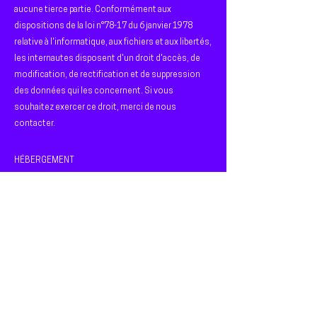
aucune tierce partie. Conformément aux
dispositions de la loi n°78-17 du 6 janvier 1978
relative à l'informatique, aux fichiers et aux libertés,
les internautes disposent d'un droit d'accès, de
modification, de rectification et de suppression
des données qui les concernent. Si vous
souhaitez exercer ce droit, merci de nous
contacter.
HÉBERGEMENT
Wix Online Platform Limited
Adresse : 1 Grant’s Row, Dublin 2 D02HX96, Ireland
Création de la charte graphique du festival et du
Fury Club : Marie-Céline Boyer -
poethik.com
Nous suivre sur les réseaux sociaux