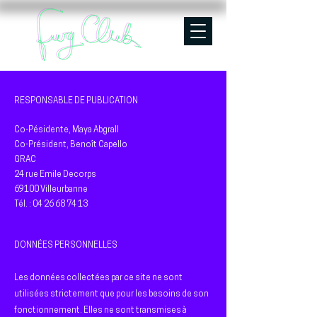
RESPONSABLE DE PUBLICATION
Co-Pésidente, Maya Abgrall
Co-Président, Benoît Capello
GRAC
24 rue Emile Decorps
69100 Villeurbanne
Tél. : 04 26 68 74 13
DONNÉES PERSONNELLES
Les données collectées par ce site ne sont
utilisées strictement que pour les besoins de son
fonctionnement. Elles ne sont transmises à