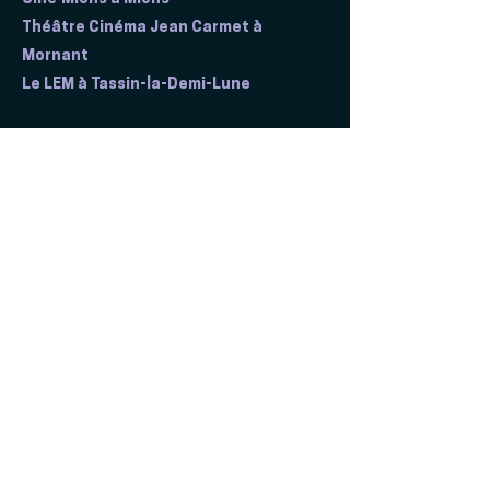
Théâtre Cinéma Jean Carmet à
Mornant
Le LEM à Tassin-la-Demi-Lune
LES SALLES OBSERVATRICES
ARDÈCHE
Le Vivarais à Privas
HAUTE-SAVOIE
L'Auditorium Seynod à Annecy
LOIRE
Cinéma Rex à Montbrison
Cinéma Véo Grand Lumière à Saint-
Chamond
Le Colisée à Saint-Galmier