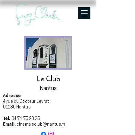
Le Club
Nantua
Adresse
4 rue du Docteur Levrat
01130 Nantua
Tél.
04 74 75 28 25
Email.
cinemaleclub@nantua.fr