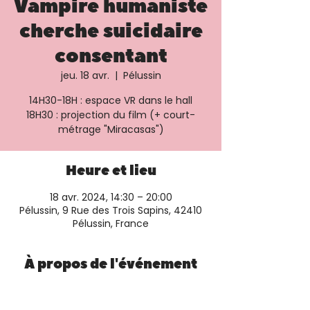
Vampire humaniste
cherche suicidaire
consentant
jeu. 18 avr.
  |  
Pélussin
14H30-18H : espace VR dans le hall
18H30 : projection du film (+ court-
métrage "Miracasas")
Heure et lieu
18 avr. 2024, 14:30 – 20:00
Pélussin, 9 Rue des Trois Sapins, 42410
Pélussin, France
À propos de l'événement
Plus d'informations et réservation sur le 
site du cinéma