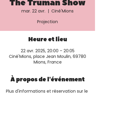
The Truman Show
mar. 22 avr.
  |  
Ciné'Mions
Projection
Heure et lieu
22 avr. 2025, 20:00 – 20:05
Ciné'Mions, place Jean Moulin, 69780
Mions, France
À propos de l'événement
Plus d'informations et réservation sur le 
site du cinéma
Partager cet événement