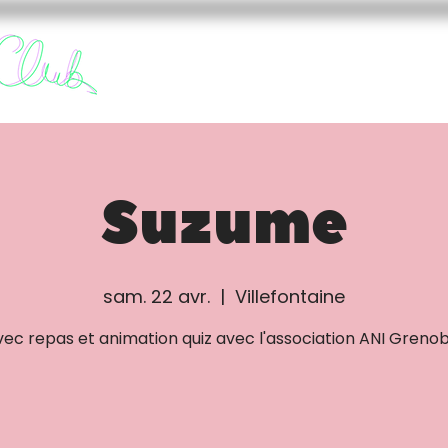
FURY CLUB
FUREURS
Suzume
sam. 22 avr.
  |  
Villefontaine
ec repas et animation quiz avec l'association ANI Grenob