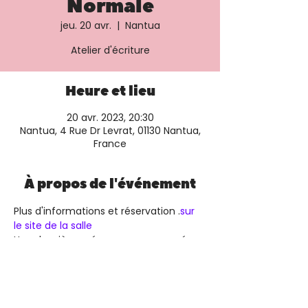
Normale
jeu. 20 avr.
  |  
Nantua
Atelier d'écriture
Heure et lieu
20 avr. 2023, 20:30
Nantua, 4 Rue Dr Levrat, 01130 Nantua,
France
À propos de l'événement
Plus d'informations et réservation 
.
sur 
le site de la salle
Une deuxième séance sera proposée 
le samedi 22 à 18h15.