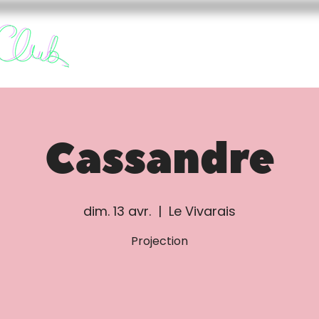
FURY CLUB
FUREURS
Cassandre
dim. 13 avr.
  |  
Le Vivarais
Projection