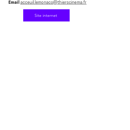
Email
acceuil.lemonaco@thierscinema.fr
Site internet
groupe d'ambassadeur·ices du
Cinéma Le Méliès