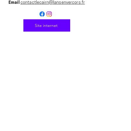
Email
contactlecairn@lansenvercors.fr
Site internet
groupe d'ambassadeur·ices du
Cinéma Le Méliès