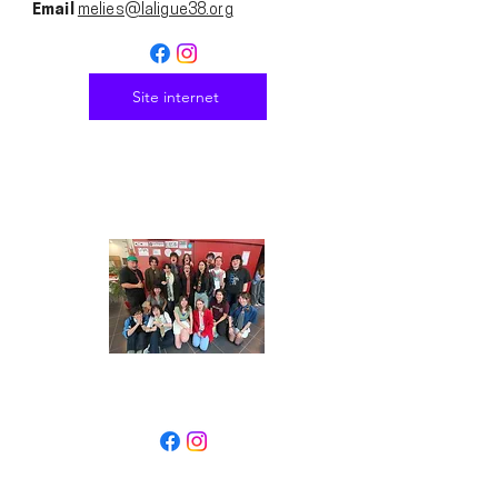
Email
melies@laligue38.org
Site internet
Les Sélénites du
Méliès
groupe d'ambassadeur·ices du
Cinéma Le Méliès