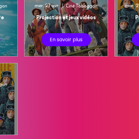
mer. 23 avr.
mar. 2
gan
Ciné Toboggan
re
Projection et jeux vidéos
P
En savoir plus
gan