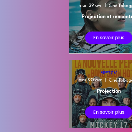
mar. 29 avr.
Ciné Tobog
Projection et rencont
En savoir plus
Mickey 17
dim. 20 avr.
Ciné Tobog
Projection
En savoir plus