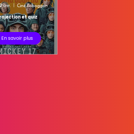
2 avr.
Ciné Toboggan
rojection et quiz
En savoir plus