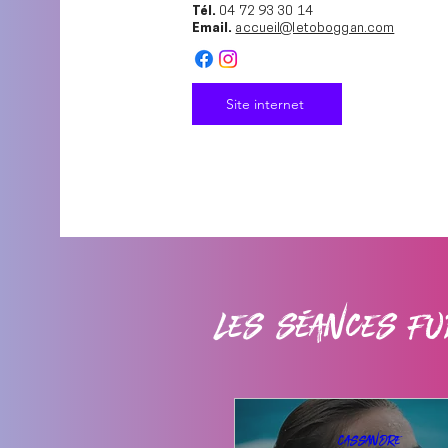
Tél.
04 72 93 30 14
Email.
accueil@letoboggan.com
Site internet
Les séances Fu
Cassandre