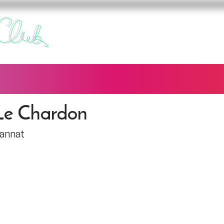
FURY CLUB
FUREURS
Le Chardon
annat