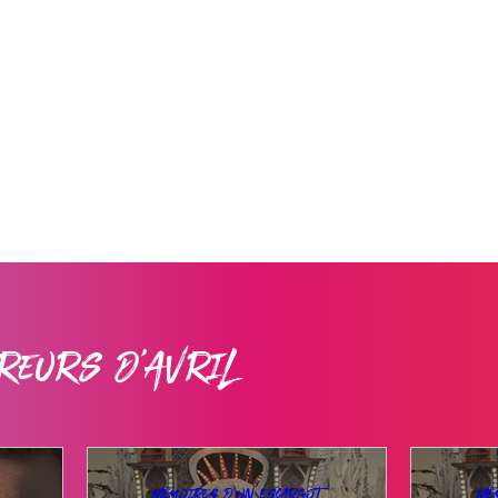
reurs d'Avril
Mémoires d'un escargot
Mé