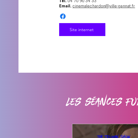
Tél.
04 70 90 34 33
Email.
cinemalechardon@ville-gannat.fr
Site internet
Les séances Fu
The Truman Show