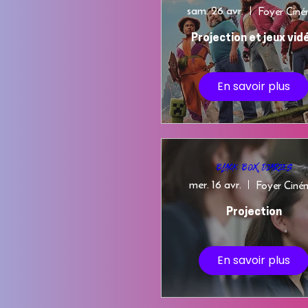
sam. 26 avr.
Foyer Cin
Projection et jeux vid
En savoir plus
Black Box Diaries
mer. 16 avr.
Foyer Cin
Projection
En savoir plus