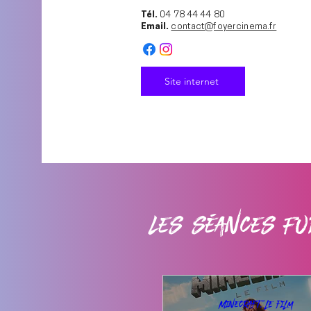
Tél.
04 78 44 44 80
Email.
contact@foyercinema.fr
Site internet
Les séances Fu
Minecraft, le film