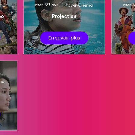
mer. 23 avr.
mer. 
éma
Foyer Cinéma
éo
Projection
En savoir plus
éma