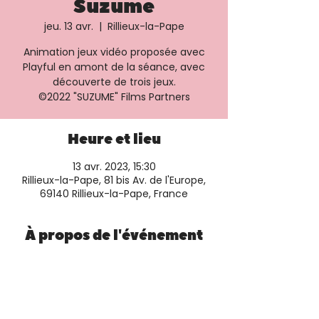
Suzume
jeu. 13 avr.
  |  
Rillieux-la-Pape
Animation jeux vidéo proposée avec
Playful en amont de la séance, avec
découverte de trois jeux.
©️2022 "SUZUME" Films Partners
Heure et lieu
13 avr. 2023, 15:30
Rillieux-la-Pape, 81 bis Av. de l'Europe,
69140 Rillieux-la-Pape, France
À propos de l'événement
Plus d'informations et réservation 
sur le 
site de la salle
.