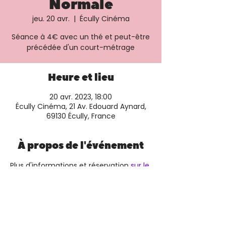
Normale
jeu. 20 avr.
  |  
Écully Cinéma
Séance à 4€ avec un thé et peut-être
précédée d'un court-métrage
Heure et lieu
20 avr. 2023, 18:00
Écully Cinéma, 21 Av. Edouard Aynard,
69130 Écully, France
À propos de l'événement
Plus d'informations et réservation 
sur le 
site de la salle
.