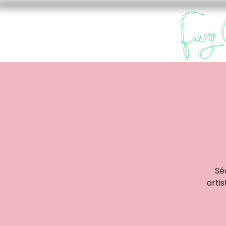
Sé
arti