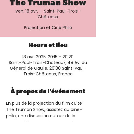
The Truman Show
ven. 18 avr.
  |  
Saint-Paul-Trois-
Châteaux
Projection et Ciné Philo
Heure et lieu
18 avr. 2025, 20:15 – 20:20
Saint-Paul-Trois-Châteaux, 48 Av. du
Général de Gaulle, 26130 Saint-Paul-
Trois-Châteaux, France
À propos de l'événement
En plus de la projection du film culte 
The Truman Show, assistez au ciné-
philo, une discussion autour de la 
question "La vérité n'est-elle qu'un 
spectacle ?"Plus d'informations et 