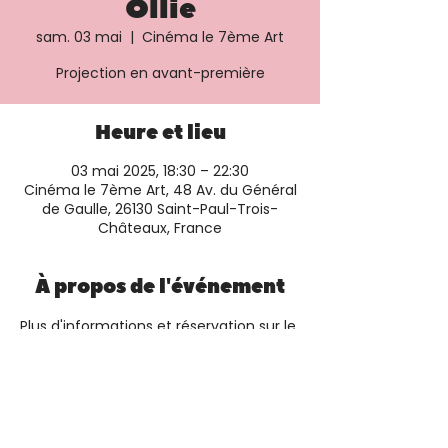
Ollie
sam. 03 mai
  |  
Cinéma le 7ème Art
Projection en avant-première
Heure et lieu
03 mai 2025, 18:30 – 22:30
Cinéma le 7ème Art, 48 Av. du Général
de Gaulle, 26130 Saint-Paul-Trois-
Châteaux, France
À propos de l'événement
Plus d'informations et réservation sur le 
site du cinéma