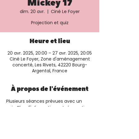
Mickey 17
dim. 20 avr.
  |  
Ciné Le Foyer
Projection et quiz
Heure et lieu
20 avr. 2025, 20:00 – 27 avr. 2025, 20:05
Ciné Le Foyer, Zone d'aménagement
concerté, Les Rivets, 42220 Bourg-
Argental, France
À propos de l'événement
Plusieurs séances prévues avec un 
quiz. Plus d'informations et réservation 
sur le 
site du cinéma