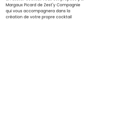
Margaux Picard de Zest'y Compagnie 
qui vous accompagnera dans la 
création de votre propre cocktail 
inspiré des émotions que le film 
Mamma Mia vous aura insufflées. S'en 
suivra une dégustation de vos délicieux 
breuvages. Plus d'informations et 
réservation sur le 
site du cinéma
Partager cet événement
Nous suivre sur les réseaux sociaux
© 2026 - GRAC