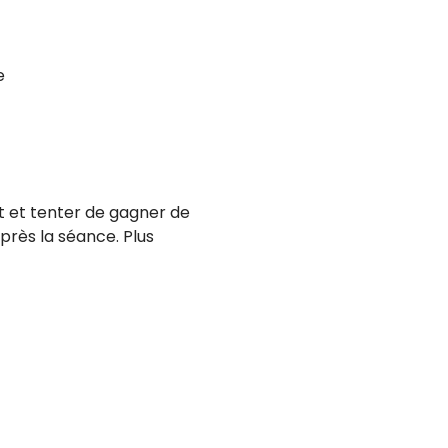
e
t et tenter de gagner de 
rès la séance. Plus 