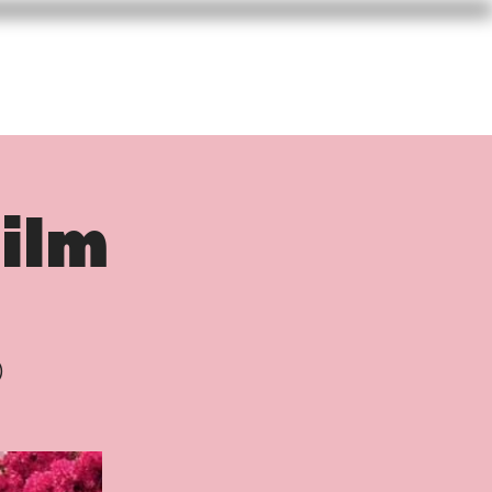
 D'AVRIL
VEILLE
CONTACT
ilm
)