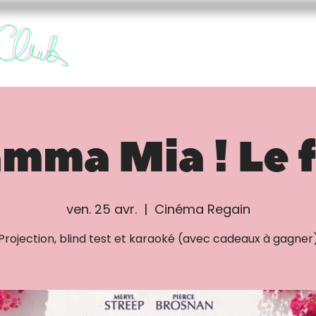
FURY CLUB
FUREURS
mma Mia ! Le f
ven. 25 avr.
  |  
Cinéma Regain
Projection, blind test et karaoké (avec cadeaux à gagner