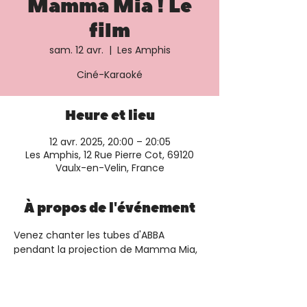
Mamma Mia ! Le
film
sam. 12 avr.
  |  
Les Amphis
Ciné-Karaoké
Heure et lieu
12 avr. 2025, 20:00 – 20:05
Les Amphis, 12 Rue Pierre Cot, 69120
Vaulx-en-Velin, France
À propos de l'événement
Venez chanter les tubes d'ABBA 
pendant la projection de Mamma Mia, 
le film. Plus d'informations et 
réservation sur le 
site du cinéma