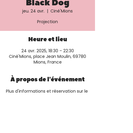
Black Dog
jeu. 24 avr.
  |  
Ciné'Mions
Projection
Heure et lieu
24 avr. 2025, 18:30 – 22:30
Ciné'Mions, place Jean Moulin, 69780
Mions, France
À propos de l'événement
Plus d'informations et réservation sur le 
site du cinéma
Partager cet événement